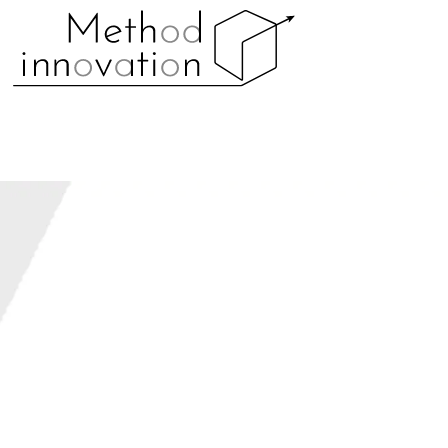
Warning
: Undefined array key 0 in
/home/methodin/m
content/themes/theme/functions/blade/storage