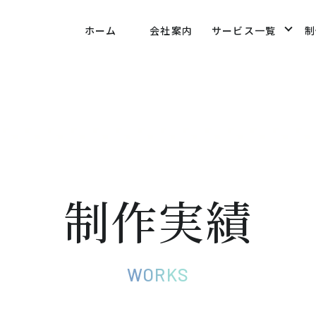
ethod-innovation.co.jp/public_html/wp-
ホーム
会社案内
サービス一覧
制
/views/09fd4a581d10180f30bf8f7b50f10333.php
on 
制作実績
WORKS