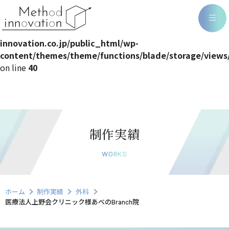
Warning
: Undefined array key 0 in
/home/methodin/method-
innovation.co.jp/public_html/wp-
content/themes/theme/functions/blade/storage/views
on line
40
制作実績
WORKS
ホーム
制作実績
外科
医療法人上野会クリニック様あべのBranch院