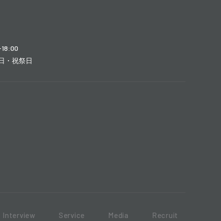
-18:00
日・祝祭日
Interview
Service
Media
Recruit