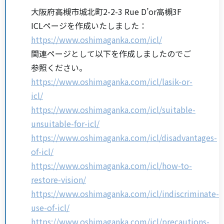
大阪府高槻市城北町2-2-3 Rue D’or高槻3F
ICLページを作成いたしました：
https://www.oshimaganka.com/icl/
関連ページとして以下を作成しましたのでご
参照ください。
https://www.oshimaganka.com/icl/lasik-or-
icl/
https://www.oshimaganka.com/icl/suitable-
unsuitable-for-icl/
https://www.oshimaganka.com/icl/disadvantages-
of-icl/
https://www.oshimaganka.com/icl/how-to-
restore-vision/
https://www.oshimaganka.com/icl/indiscriminate-
use-of-icl/
https://www.oshimaganka.com/icl/precautions-