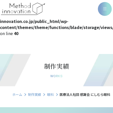
Warning
: Undefined array key 0 in
/home/methodin/method-
innovation.co.jp/public_html/wp-
content/themes/theme/functions/blade/storage/views
on line
40
制作実績
WORKS
ホーム
制作実績
眼科
医療法人社団 感謝会 にしむら眼科