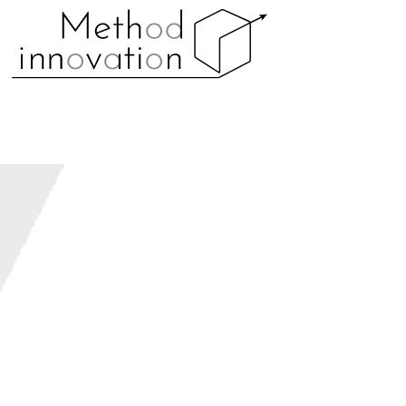
Warning
: Undefined array key 0 in
/home/methodin/m
content/themes/theme/functions/blade/storage