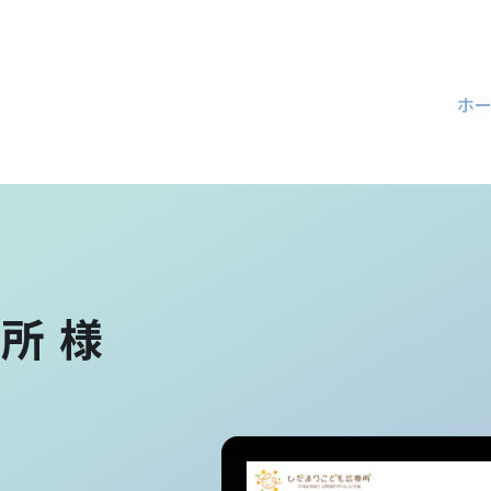
ホ
所 様