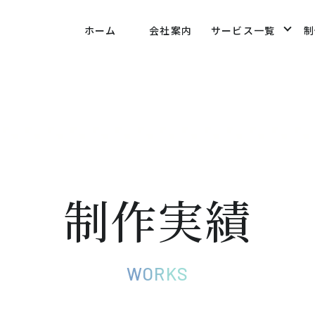
ethod-innovation.co.jp/public_html/wp-
ホーム
会社案内
サービス一覧
制
/views/09fd4a581d10180f30bf8f7b50f10333.php
on 
制作実績
WORKS