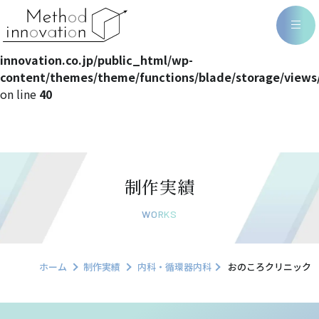
Warning
: Undefined array key 0 in
/home/methodin/method-
innovation.co.jp/public_html/wp-
content/themes/theme/functions/blade/storage/views
on line
40
制作実績
WORKS
ホーム
制作実績
内科・循環器内科
おのころクリニック