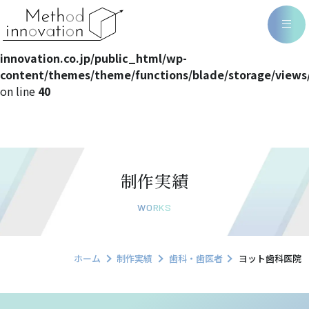
Warning
: Undefined array key 0 in
/home/methodin/method-
innovation.co.jp/public_html/wp-
content/themes/theme/functions/blade/storage/views
on line
40
制作実績
WORKS
ホーム
制作実績
歯科・歯医者
ヨット歯科医院