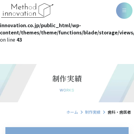
Warning
: Undefined array key 0 in
/home/methodin/method-
innovation.co.jp/public_html/wp-
content/themes/theme/functions/blade/storage/views
on line
43
制作実績
WORKS
ホーム
制作実績
歯科・歯医者