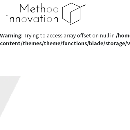
Warning
: Attempt to read property "taxonomies" on 
content/themes/theme/functions/blade/storage
Warning
: Trying to access array offset on null in
/hom
content/themes/theme/functions/blade/storage