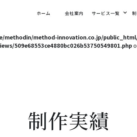
null in
/home/methodin/method-innovation.co.jp/
ホーム
会社案内
サービス一覧
制
/views/509e68553ce4880bc026b53750549801.php
o
e/methodin/method-innovation.co.jp/public_html
/views/509e68553ce4880bc026b53750549801.php
o
制作実績