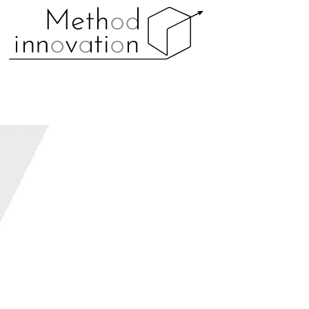
Warning
: Undefined array key 0 in
/home/methodin/m
content/themes/theme/functions/blade/storage