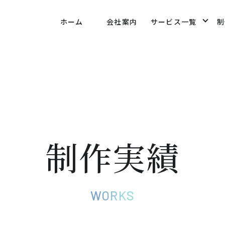
ethod-innovation.co.jp/public_html/wp-
ホーム
会社案内
サービス一覧
制
/views/509e68553ce4880bc026b53750549801.php
o
制作実績
WORKS