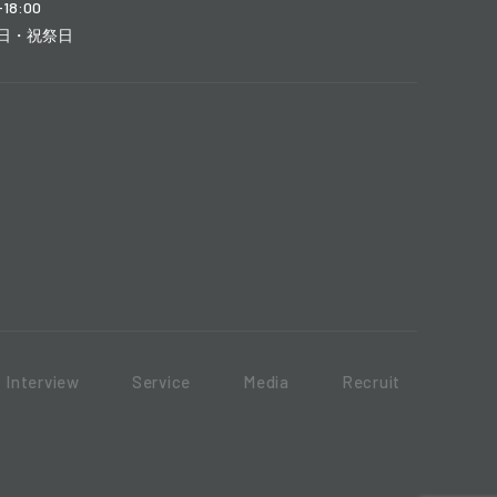
-18:00
日・祝祭日
Interview
Service
Media
Recruit