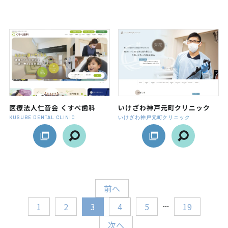
医療法人仁音会 くすべ歯科
いけざわ神戸元町クリニック
KUSUBE DENTAL CLINIC
いけざわ神戸元町クリニック
前へ
...
1
2
3
4
5
19
次へ