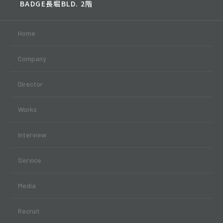
BADGE長堀BLD. 2階
Home
Company
Director
Works
Interview
Service
Media
Recruit