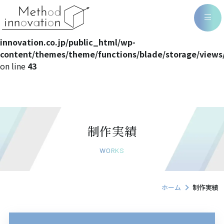
Warning
: Undefined array key 0 in
/home/methodin/method-
innovation.co.jp/public_html/wp-
content/themes/theme/functions/blade/storage/views
on line
43
制作実績
WORKS
ホーム
制作実績