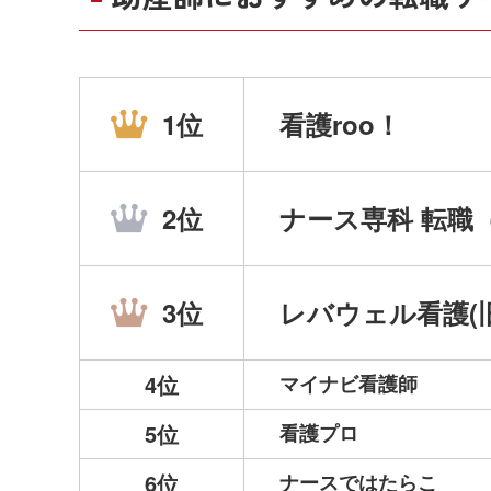
1位
看護roo！
2位
ナース専科 転職
3位
レバウェル看護
4位
マイナビ看護師
5位
看護プロ
6位
ナースではたらこ