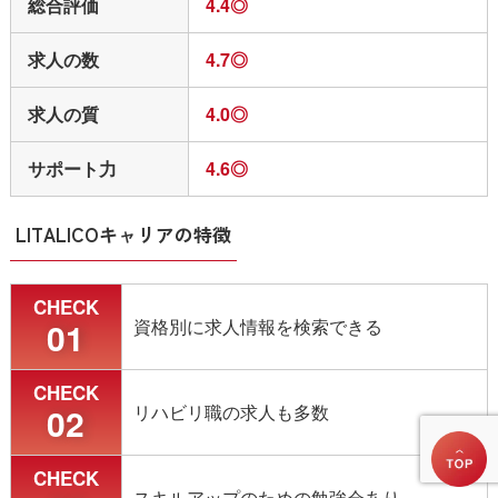
総合評価
4.4◎
今までの経歴やスキル、希望する年収、勤務形態
からいくつか求人を紹介してもらえました。
求人の数
4.7◎
特に年収については、転職で年収UPを期待してい
たので、できるだけ好条件の職場を提案してくだ
求人の質
4.0◎
さっていたと思います。
サポート力
4.6◎
アドバイザーの方も親身になって相談に乗ってく
ださり、とてもスムーズに理想の職場に転職でき
ました。
LITALICOキャリアの特徴
独自
CHECK
01
資格別に求人情報を検索できる
CHECK
02
リハビリ職の求人も多数
CHECK
スキルアップのための勉強会あり