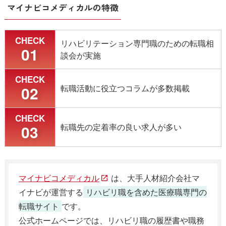
マイナビコメディカルの特徴
男性
CHECK
リハビリテーション専門職のための転職相
01
談会が実施
僕は転職時に転職サイト使ったんだけど、PTOT人
材バンクが一番相性良かった
CHECK
02
転職活動に役立つコラムが多数掲載
担当者もめっちゃ親身な人で、厳しい条件でも探
してくれたし
CHECK
でも、なかには「全然合わなかった！」って人も
03
転職先の定着率の良い求人が多い
いる。
要は担当者で決まるから、こればっかりは登録し
てみないと分からない
マイナビコメディカル
は、大手人材紹介会社マ
出典：X
イナビが運営する
リハビリ職を含めた医療職専門の
転職サイト
です。
公式ホームページでは、リハビリ職の履歴書や職務