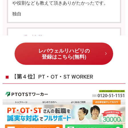
や役割なども教えて頂きありがたかったです。
独自
40代／女性
転職しようと思った時に重視したのが人間関係や
レバウェルリハビリの
職場の雰囲気ですが、レバウェルリハビリでは職
登録はこちら(無料)
場のリアルな情報を詳しく教えてもらえるので本
当に助かりました。
【第４位】PT・OT・ST WORKER
担当してくれた人がすごく親身になって相談にの
ってくれて、希望している条件や職場についてア
ドバイスをくれました。
条件にぴったりの求人をいくつか紹介して頂い
て、今はその中で一番条件の良かった職場で働い
ています。