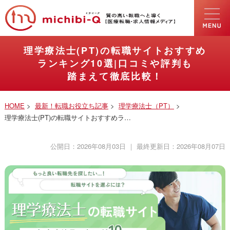
理学療法士(PT)の転職サイトおすすめ
ランキング10選|口コミや評判も
踏まえて徹底比較！
HOME
>
最新！転職お役立ち記事
>
理学療法士（PT）
>
理学療法士(PT)の転職サイトおすすめラ…
公開日：
2026年08月03日
｜ 最終更新日：
2026年08月07日