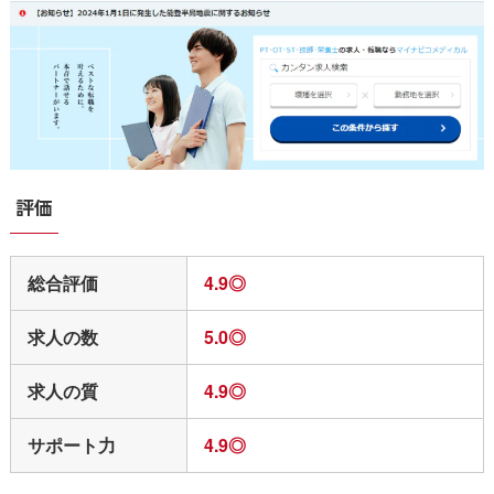
独自
20代／男性
自分の希望している条件に対して、たくさんの求
人を見ることができました。
評価
求人を紹介された後も希望に沿っていなければ、
さらに次の求人を紹介してくれるので多くの求人
総合評価
4.9◎
から慎重に選べました。
どれに応募するか悩んでいる時には、担当の方が
求人の数
5.0◎
親身になって相談に乗ってくれたのも良かったで
す。
求人の質
4.9◎
今は理想の職場で働けているので、PTOT人材バン
サポート力
4.9◎
クの担当の方には感謝しています。
独自