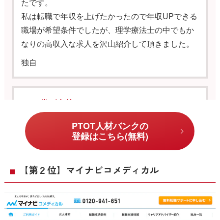
たです。
私は転職で年収を上げたかったので年収UPできる
職場が希望条件でしたが、理学療法士の中でもか
なりの高収入な求人を沢山紹介して頂きました。
独自
40代／女性
PTOT人材バンクは、条件の良い優良案件を紹介し
PTOT人材バンクの
てくれました。
登録はこちら(無料)
登録してからの連絡も非常に早く、連絡してすぐ
に返信がくるので働きながら転職活動を進めてい
【第２位】マイナビコメディカル
る私にとってはかなり有難かったです。
また、求人情報を見ても載っていない人間関係や
職場の雰囲気などの情報を教えてもらえたことが
とても良かったです。