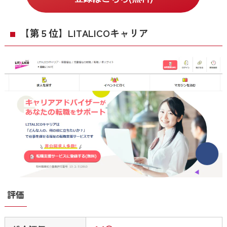
【第５位】LITALICOキャリア
20代／女性
LINEでコンタクトを取れるので、メールや電話を
あまり使用しない私にとっては利用しやすかった
です。
また、質問をしても必ず当日中には返答があるの
も助かりました。
他の転職サイトは電話が多くて、時間を取られて
しまうのがストレスだったので、PT・OT・ST W
ORKERの連絡方法が選べるのは有難かったです。
独自
評価
30代／男性