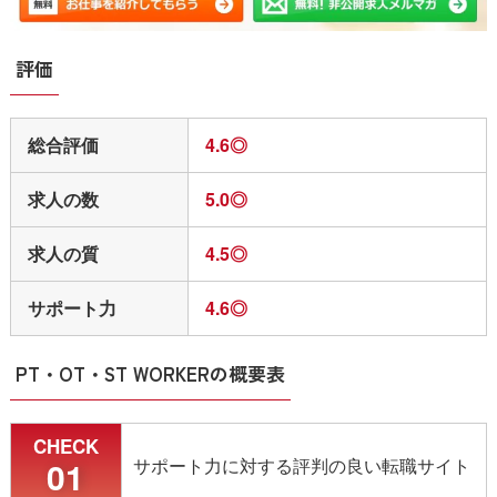
独自
評価
30代／男性
総合評価
4.6◎
担当の方が丁寧にヒアリングしてくださり、今ま
での経験や持っているスキルから今後のキャリア
求人の数
5.0◎
についても相談をさせてもらいました。
面接対策や応募書類作成のサポートもしっかり対
求人の質
4.5◎
応して頂いたので、不安なく本番に臨むことがで
きました。
サポート力
4.6◎
給料や勤務時間の交渉を代わりにしてもらえたの
も有難かったです。
PT・OT・ST WORKERの概要表
独自
CHECK
01
サポート力に対する評判の良い転職サイト