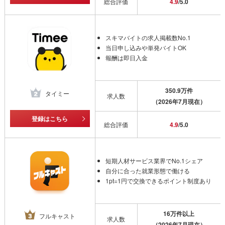
総合評価
4.9
/5.0
スキマバイトの求人掲載数No.1
当日申し込みや単発バイトOK
報酬は即日入金
350.9万件
タイミー
求人数
（2026年7月現在）
登録はこちら
総合評価
4.9
/5.0
短期人材サービス業界でNo.1シェア
自分に合った就業形態で働ける
1pt=1円で交換できるポイント制度あり
16万件以上
フルキャスト
求人数
（2026年7月現在）