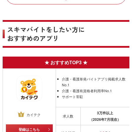
取得。
現在も今までの経験・知識を活かしつつ、二児の子育てと両立させ
ながら、株式会社Method innovationのグループ会社である株式会
スキマバイトをしたい方に
社ドクターブリッジにて人事の仕事に従事している。
おすすめのアプリ
【資格】
キャリアコンサルタント
アロマテラピー検定１級
プラクティカルフォト検定１級
ファッションビジネス能力検定１級
介護・看護単発バイトアプリ掲載求人数
No.1
ファッション販売能力検定１級
介護・看護有資格者利用率No.1
サポート常駐
3万件以上
カイテク
求人数
（2026年7月現在）
登録はこちら