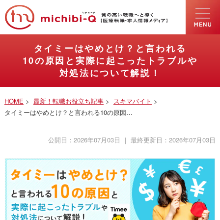
タイミーはやめとけ？と言われる
10の原因と実際に起こったトラブルや
対処法について解説！
HOME
>
最新！転職お役立ち記事
>
スキマバイト
>
タイミーはやめとけ？と言われる10の原因…
公開日：
2026年07月03日
｜ 最終更新日：
2026年07月03日