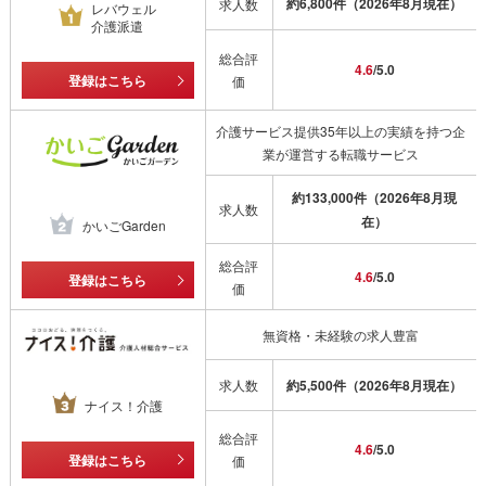
約6,800件（2026年8月現在）
求人数
レバウェル
介護派遣
総合評
4.6
/5.0
登録はこちら
価
介護サービス提供35年以上の実績を持つ企
業が運営する転職サービス
約133,000
件（2026年8月現
求人数
在）
かいごGarden
総合評
4.6
/5.0
登録はこちら
価
無資格・未経験の求人豊富
求人数
約5,500件（2026年8月現在）
ナイス！介護
総合評
4.6
/5.0
登録はこちら
価