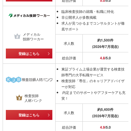
総合評価
5.0
/5.0
臨床検査技師の就職・転職に特化
非公開求人が多数掲載
求人が見つかるまでコンサルタントが徹
底サポート
メディカル
技師ワーカー
約1,500件
求人数
(2026年7月現在)
登録はこちら
総合評価
4.8
/5.0
東証プライム上場企業が運営する検査技
師専門の大手転職サービス
検査技師「専任」のキャリアアドバイザ
ーが対応
内定までのサポートやアフターケアも充
検査技師
実！
人材バンク
約5,400件
求人数
登録はこちら
(2026年7月現在)
総合評価
4.9
/5.0