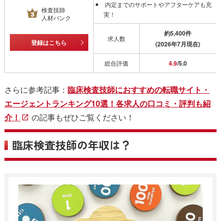
内定までのサポートやアフターケアも充
検査技師
実！
人材バンク
約5,400件
求人数
登録はこちら
(2026年7月現在)
総合評価
4.9
/5.0
さらに参考記事：
臨床検査技師におすすめの転職サイト・
エージェントランキング10選！各求人の口コミ・評判も紹
介！
の記事もぜひご覧ください！
臨床検査技師の年収は？