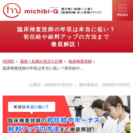
臨床検査技師の年収は本当に低い？
初任給や給料アップの方法まで
徹底解説！
HOME
>
最新！転職お役立ち記事
>
臨床検査技師
>
臨床検査技師の年収は本当に低い？初任給や…
公開日：
2026年07月03日
｜ 最終更新日：
2026年07月03日