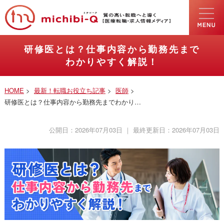
研修医とは？仕事内容から勤務先まで
わかりやすく解説！
HOME
>
最新！転職お役立ち記事
>
医師
>
研修医とは？仕事内容から勤務先までわかり…
公開日：
2026年07月03日
｜ 最終更新日：
2026年07月03日