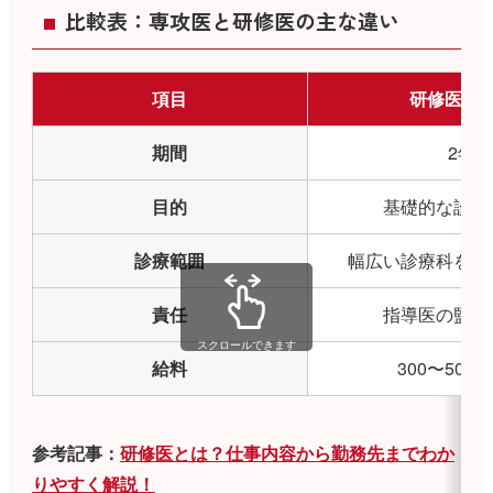
比較表：専攻医と研修医の主な違い
項目
研修医（
期間
2年
目的
基礎的な診療
診療範囲
幅広い診療科をロ
責任
指導医の監督
スクロールできます
給料
300〜500
参考記事：
研修医とは？仕事内容から勤務先までわか
りやすく解説！