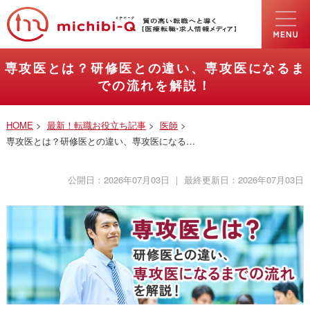
専攻医とは？研修医との違い、専攻医になるま
での流れを解説！
HOME
>
最新！転職お役立ち記事
>
医師
>
専攻医とは？研修医との違い、専攻医になる…
公開日：
2026年07月03日
｜ 最終更新日：
2026年07月03日