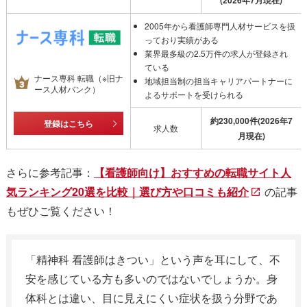
(2026年7月現在)
2005年から看護師専門人材サービスを扱
っており実績がある
業界最多級の2.5万件の求人が登録され
ている
ナース専科 転職（※旧ナ
地域担当制の担当キャリアパートナーに
ース人材バンク）
よるサポートを受けられる
約230,000件
(2026年7
登録はこちら
求人数
月現在)
さらに参考記事：
【看護師向け】おすすめの転職サイト人
気ランキング20選を比較｜選び方や口コミも紹介
の記事
もぜひご覧ください！
「精神科 看護師はきつい」という声を耳にして、不
安を感じている方も多いのではないでしょうか。身
体科とは違い、目に見えにくい症状を扱う分野であ