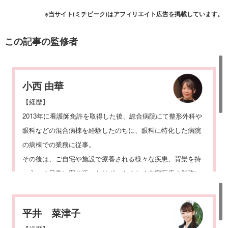
※当サイト(ミチビーク)はアフィリエイト広告を掲載しています。
この記事の監修者
小西 由華
【経歴】
2013年に看護師免許を取得した後、総合病院にて整形外科や
眼科などの混合病棟を経験したのちに、眼科に特化した病院
の病棟での業務に従事。
その後は、ご自宅や施設で療養される様々な疾患、背景を持
つ方々の日常に寄り添ったサポートのため在宅医療の業務に
従事。
急性期から在宅療養まで各ステージでの看護知識を生かし、
平井 菜津子
現在は医療専門でホームページ制作を行う株式会社Method in