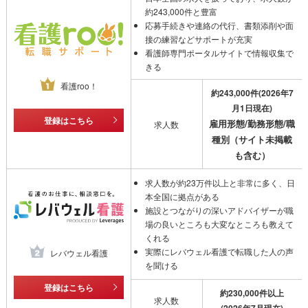
アロマテラピー検定１級
約
243,000
件と豊富
プラクティカルフォト検定１級
応募手続きや連絡の代行、書類添削や面
ファッションビジネス能力検定１級
接の練習などサポートが充実
看護師専門ポータルサイトで情報収集で
ファッション販売能力検定１級
きる
看護roo！
約
243,000
件
(2026年7
月1日現在)
登録はこちら
雇用形態/勤務形態/職
求人数
種別（サイト未掲載
も含む）
求人数が約23万件以上と非常に多く、日
本全国に拠点がある
施設とつながりの深いアドバイザーが職
場の良いところも大変なところも教えて
くれる
実際にレバウェル看護で転職した人の声
レバウェル看護
を聞ける
登録はこちら
約230,000件以上
求人数