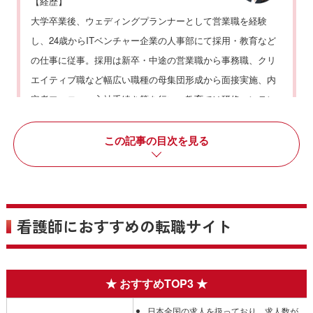
【経歴】
novationでのディレクター業務に従事。
大学卒業後、ウェディングプランナーとして営業職を経験
【資格】
し、24歳からITベンチャー企業の人事部にて採用・教育など
看護師
の仕事に従事。採用は新卒・中途の営業職から事務職、クリ
エイティブ職など幅広い職種の母集団形成から面接実施、内
定者フォロー、入社手続き等を行い、教育では研修コンテン
ツ企画、資料作成、講師育成までを実施。
人材開発部立ち上
げや、社内の人事評価、従業員満足度調査、社員のメンタル
この記事の目次を見る
ケアなども行っていた。
それらの経験を経て、さらに専門性
を高めるためにキャリアコンサルタントの資格を取得。
現在も今までの経験・知識を活かしつつ、二児の子育てと両
立させながら、株式会社Method innovationのグループ会社で
看護師におすすめの転職サイト
ある株式会社ドクターブリッジにて人事の仕事に従事してい
る。
【資格】
キャリアコンサルタント
日本全国の求人を扱っており、求人数が