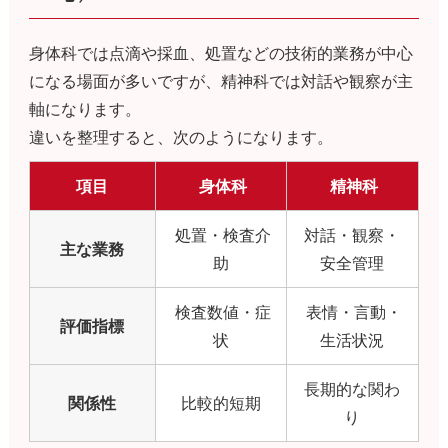
身体科では点滴や採血、処置などの技術的業務が中心
になる場面が多いですが、精神科では対話や観察が主
軸になります。
違いを整理すると、次のようになります。
項目
身体科
精神科
処置・検査介
対話・観察・
主な業務
助
安全管理
検査数値・症
表情・言動・
評価指標
状
生活状況
長期的な関わ
関係性
比較的短期
り