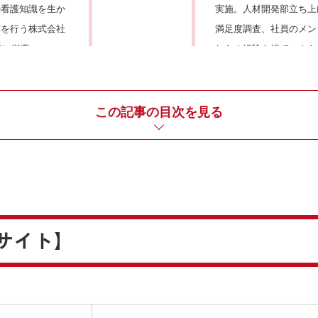
の看護知識を生か
実施。
人材開発部立ち上
作を行う株式会社
満足度調査、社員のメン
業務に従事。
れらの経験を経て、さら
アコンサルタントの資格
現在も今までの経験・知
と両立させながら、株式会社Me
この記事の目次を見る
プ会社である株式会社ド
に従事している。
【資格】
キャリアコンサルタント
アロマテラピー検定１級
プラクティカルフォト検
サイト】
ファッションビジネス能
ファッション販売能力検