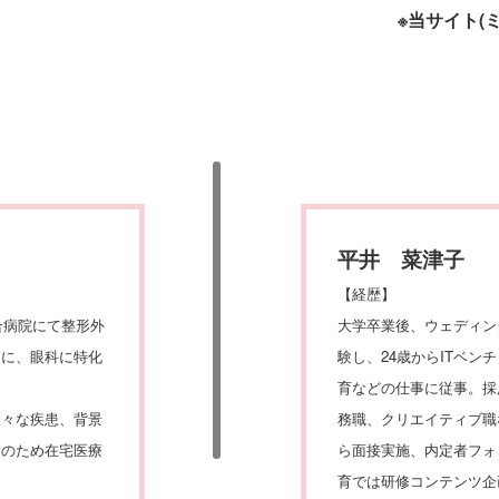
※当サイト(
平井 菜津子
【経歴】
合病院にて整形外
大学卒業後、ウェディン
ちに、眼科に特化
験し、24歳からITベン
育などの仕事に従事。採
様々な疾患、背景
務職、クリエイティブ職
トのため在宅医療
ら面接実施、内定者フォ
育では研修コンテンツ企