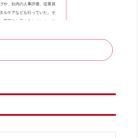
げや、社内の人事評価、従業員
タルケアなども行っていた。
そ
に専門性を高めるためにキャリ
を取得。
識を活かしつつ、二児の子育て
thod innovationのグルー
クターブリッジにて人事の仕事
定１級
力検定１級
定１級