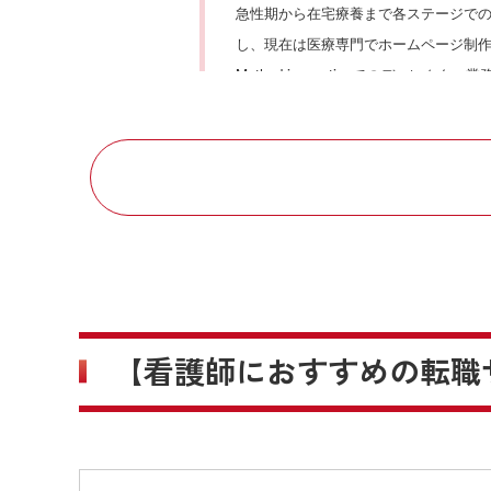
急性期から在宅療養まで各ステージで
し、現在は医療専門でホームページ制
Method innovationでのディレクター
【資格】
看護師
【看護師におすすめの
転職