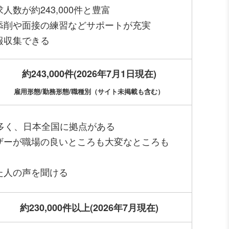
求人数が約
243,000
件
と豊富
添削や面接の練習などサポートが充実
報収集できる
約
243,000
件
(2026年7月1日現在)
雇用形態/勤務形態/職種別（サイト未掲載も含む）
多く、日本全国に拠点がある
ザーが職場の良いところも大変なところも
た人の声を聞ける
約230,000件以上
(2026年7月現在)